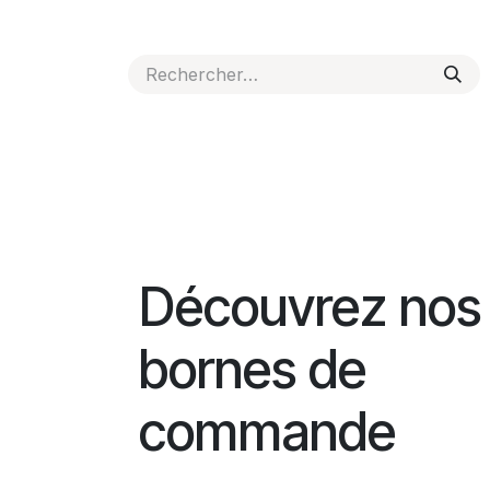
Se rendre au contenu
ACCUEIL
SOLUTIONS D'ENCAISSEMENT
P
Découvrez nos
bornes de
commande